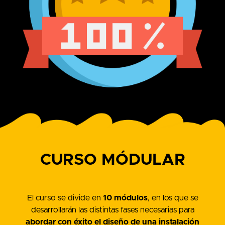
CURSO MÓDULAR
El curso se divide en
10 módulos
, en los que se
desarrollarán las distintas fases necesarias para
abordar con éxito el diseño de una instalación