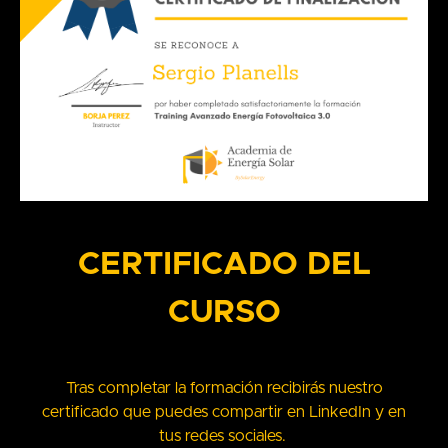
CERTIFICADO DEL
CURSO
Tras completar la formación recibirás nuestro
certificado que puedes compartir en LinkedIn y en
tus redes sociales.