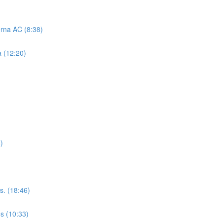
erna AC (8:38)
a (12:20)
)
s. (18:46)
es (10:33)