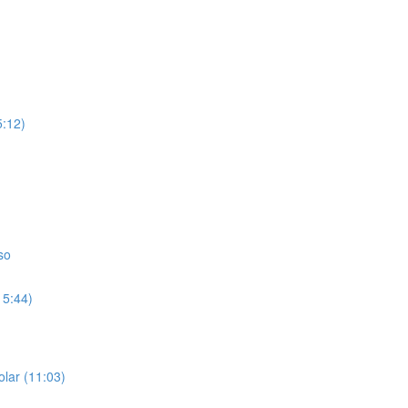
5:12)
so
15:44)
olar (11:03)