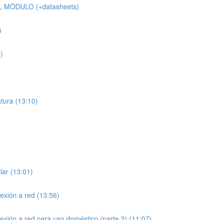
 MÓDULO (+datasheets)
)
)
atura (13:10)
ar (13:01)
exión a red (13:56)
exión a red para uso doméstico (parte 2) (11:07)