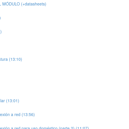
 MÓDULO (+datasheets)
)
)
atura (13:10)
ar (13:01)
exión a red (13:56)
exión a red para uso doméstico (parte 2) (11:07)