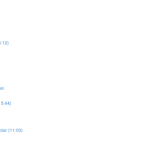
5:12)
so
15:44)
olar (11:03)