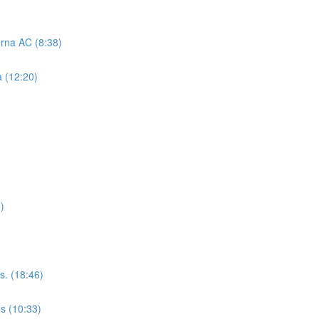
erna AC (8:38)
a (12:20)
)
s. (18:46)
es (10:33)