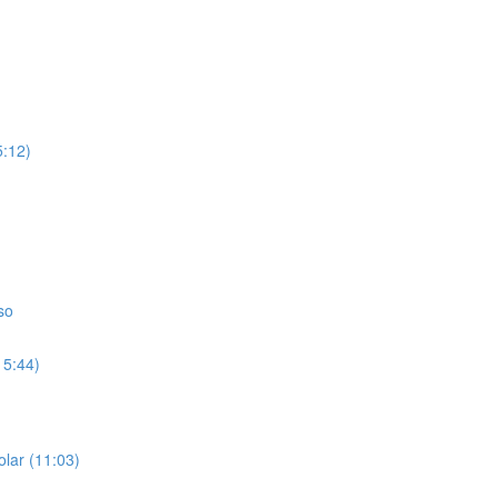
5:12)
so
15:44)
olar (11:03)