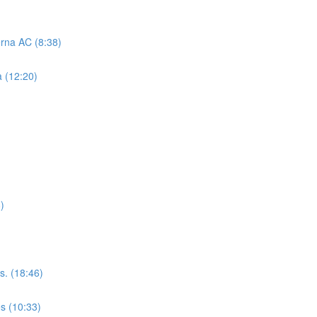
erna AC (8:38)
a (12:20)
)
s. (18:46)
es (10:33)