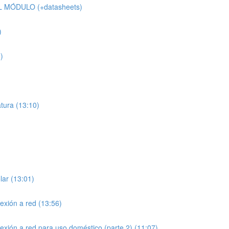
 MÓDULO (+datasheets)
)
)
atura (13:10)
ar (13:01)
exión a red (13:56)
exión a red para uso doméstico (parte 2) (11:07)